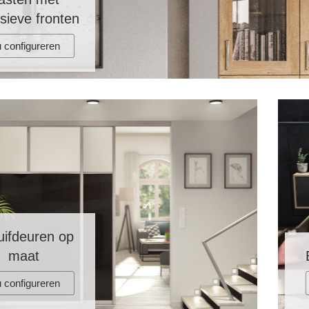
sieve fronten
 configureren
uifdeuren op
maat
 configureren