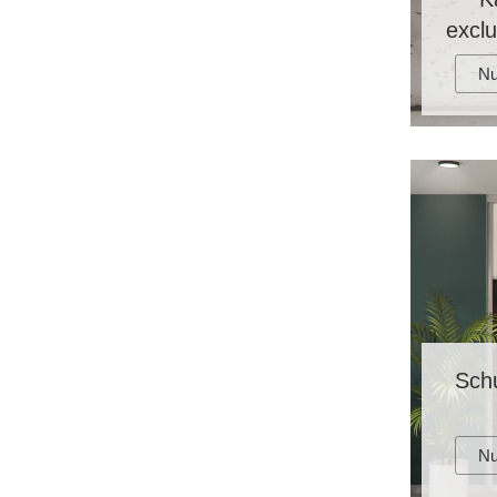
exclu
Nu
Sch
Nu