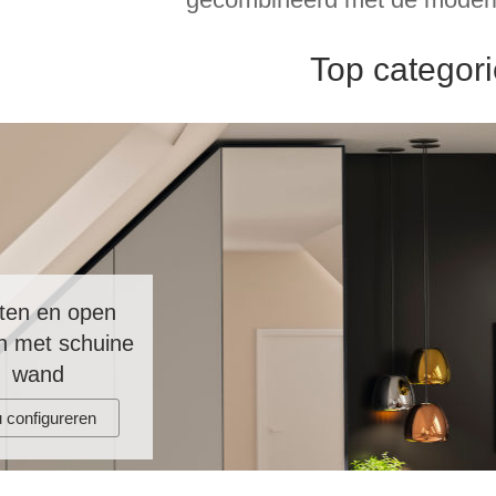
Top categor
ten en open
n met schuine
wand
 configureren