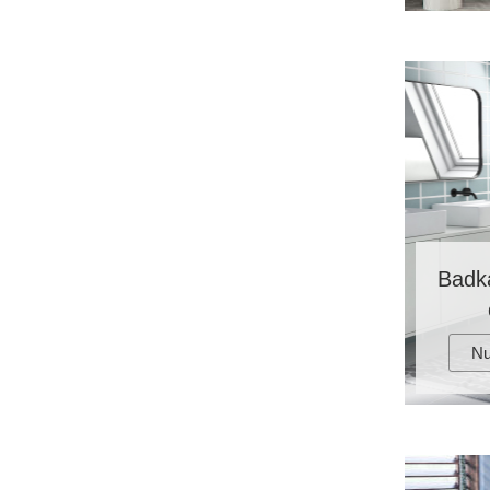
Badk
Nu