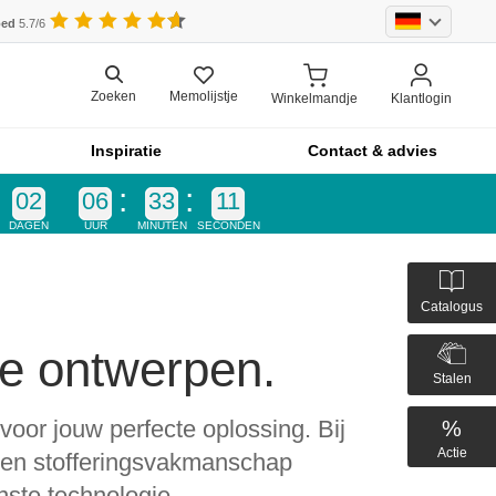
oed
5.7/6
Memolijstje
Zoeken
Winkelmandje
Klantlogin
Inspiratie
Contact & advies
02
06
33
10
DAGEN
UUR
MINUTEN
SECONDEN
Catalogus
e ontwerpen.
Stalen
oor jouw perfecte oplossing. Bij
%
Actie
- en stofferingsvakmanschap
ste technologie.