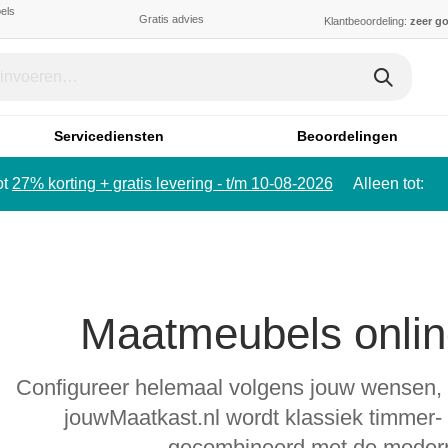
els
Gratis advies
Klantbeoordeling:
zeer g
Servicediensten
Beoordelingen
ot
27% korting + gratis levering - t/m 10-08-2026
Alleen tot:
Maatmeubels onlin
Configureer helemaal volgens jouw wensen, v
jouwMaatkast.nl wordt klassiek timmer
gecombineerd met de modern