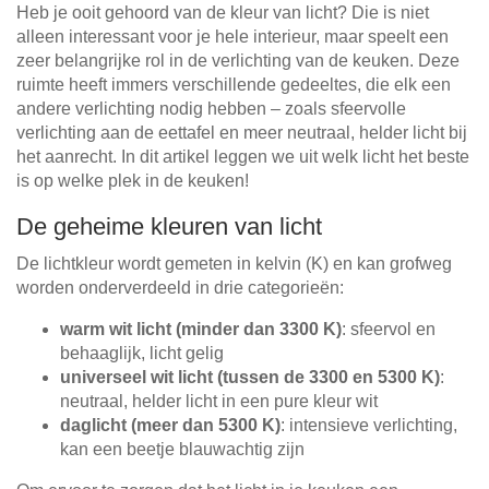
Heb je ooit gehoord van de kleur van licht? Die is niet
Tafels & zitbanken
alleen interessant voor je hele interieur, maar speelt een
zeer belangrijke rol in de verlichting van de keuken. Deze
Vitrinekasten
ruimte heeft immers verschillende gedeeltes, die elk een
andere verlichting nodig hebben – zoals sfeervolle
Voor schuine wanden
verlichting aan de eettafel en meer neutraal, helder licht bij
het aanrecht. In dit artikel leggen we uit welk licht het beste
Wandboards
is op welke plek in de keuken!
De geheime kleuren van licht
Wandplanken
De lichtkleur wordt gemeten in kelvin (K) en kan grofweg
worden onderverdeeld in drie categorieën:
warm wit licht (minder dan 3300 K)
: sfeervol en
behaaglijk, licht gelig
universeel wit licht (tussen de 3300 en 5300 K)
:
neutraal, helder licht in een pure kleur wit
daglicht (meer dan 5300 K)
: intensieve verlichting,
kan een beetje blauwachtig zijn