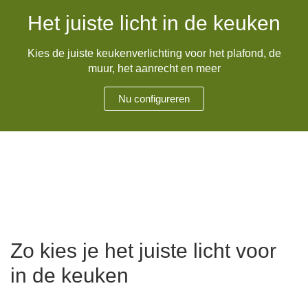
Het juiste licht in de keuken
Hoekbanken
Glaswerelden
Kies de juiste keukenverlichting voor het plafond, de
Hoekkasten
muur, het aanrecht en meer
Inloopkasten
Nu configureren
Massief houten meubels
Onderdelen
Open kasten
Schuifdeuren
Zo kies je het juiste licht voor
Sideboards
in de keuken
Slaapbanken & -fauteuils