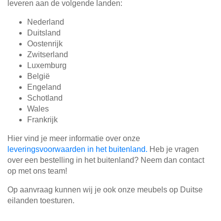
leveren aan de volgende landen:
Hoekbanken
Glaswerelden
Nederland
Duitsland
Hoekkasten
Oostenrijk
Zwitserland
Inloopkasten
Luxemburg
België
Engeland
Massief houten meubels
Schotland
Wales
Onderdelen
Frankrijk
Open kasten
Hier vind je meer informatie over onze
leveringsvoorwaarden in het buitenland.
Heb je vragen
Schuifdeuren
over een bestelling in het buitenland? Neem dan contact
op met ons team!
Sideboards
Op aanvraag kunnen wij je ook onze meubels op Duitse
eilanden toesturen.
Slaapbanken & -fauteuils