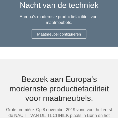
Nacht van de techniek
Hoekbanken
Glaswerelden
Europa's modernste productiefaciliteit voor
Hoekkasten
maatmeubels.
Maatmeubel configureren
Inloopkasten
Massief houten meubels
Onderdelen
Open kasten
Bezoek aan Europa's
Schuifdeuren
modernste productiefaciliteit
voor maatmeubels.
Sideboards
Grote première: Op 8 november 2019 vond voor het eerst
Slaapbanken & -fauteuils
de NACHT VAN DE TECHNIEK plaats in Bonn en het