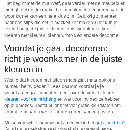
Het begint met de muurverf, gaat verder met de meubels en
Tafels & zitbanken
eindigt met de decoratie: het inrichten en decoreren van de
woonkamer kan een hele klus zijn. Gelukkig zijn er een
Vitrinekasten
paar basistips die het je makkelijker maken. Hier kun je
lezen hoe je de juiste sfeer in jouw woonkamer kunt
Voor schuine wanden
creëren met kleuren, planten, foto's en andere decoratie.
Voordat je gaat decoreren:
Wandboards
richt je woonkamer in de juiste
Wandplanken
kleuren in
Wist je dat kleuren niet alleen mooi zijn, maar ook ons
humeur beïnvloeden? Lees daarom voordat je je
woonkamer gaat inrichten meer over de verschillende
kleuren voor de inrichting
en wat voor invloed ze hebben
op je emoties. Bestel bij ons tot vier gratis kleurstalen om
vooraf te bepalen welke kleuren goed samen passen.
Misschien wil je jouw woonkamer wel in het
grijs inrichten
?
Grijs is allesbehalve saai, vooral als je verschillende