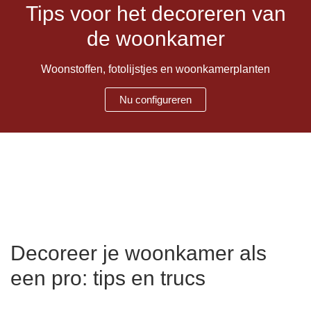
Tips voor het decoreren van
Hoekbanken
Glaswerelden
de woonkamer
Hoekkasten
Woonstoffen, fotolijstjes en woonkamerplanten
Inloopkasten
Nu configureren
Massief houten meubels
Onderdelen
Open kasten
Schuifdeuren
Decoreer je woonkamer als
Sideboards
een pro: tips en trucs
Slaapbanken & -fauteuils