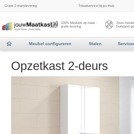
Gratis 2-manslevering
Totaalservice bij jou thuis
100% Meubels op maat -
Jouw meubel
gratis levering
Duitsland g
Meubel configureren
Stalen
Service
Opzetkast 2-deurs