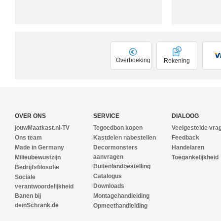
Overboeking
Rekening
OVER ONS
SERVICE
DIALOOG
jouwMaatkast.nl-TV
Tegoedbon kopen
Veelgestelde vra
Ons team
Kastdelen nabestellen
Feedback
Made in Germany
Decormonsters
Handelaren
aanvragen
Milieubewustzijn
Toegankelijkheid
Buitenlandbestelling
Bedrijfsfilosofie
Catalogus
Sociale
Downloads
verantwoordelijkheid
Banen bij
Montagehandleiding
deinSchrank.de
Opmeethandleiding