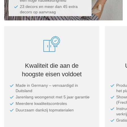
een hoge nauwkeurigheid
23 decors en meer dan 45 extra
decors op aanvraag
Kwaliteit die aan de
hoogste eisen voldoet
Made in Germany ‒ vervaardigd in
Produc
Duitsland
het p
Jarenlang woongenot met 5 jaar garantie
Showr
(Frec
Meerdere kwaliteitscontroles
Instr
Duurzaam dankzij topmaterialen
verkri
Grati