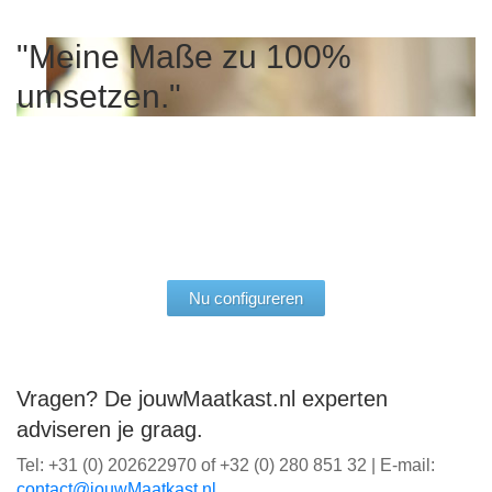
"Meine Maße zu 100%
„Qualität aus Deutschland,
"Perfekt auf unsere
umsetzen."
der ich vertrauen kann.“
Wünsche abgestimmt."
Nu configureren
Vragen? De jouwMaatkast.nl experten
adviseren je graag.
Tel: +31 (0) 202622970 of +32 (0) 280 851 32 | E-mail:
ln.tsaktaaMwuoj@tcatnoc