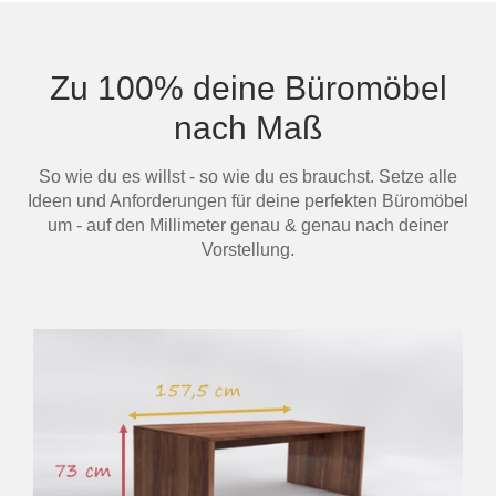
Tafels & zitbanken
Vitrinekasten
Zu 100% deine Büromöbel
nach Maß
Voor schuine wanden
So wie du es willst - so wie du es brauchst. Setze alle
Wandboards
Ideen und Anforderungen für deine perfekten Büromöbel
um - auf den Millimeter genau & genau nach deiner
Wandplanken
Vorstellung.