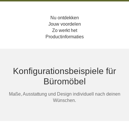
Hoekbanken
Glaswerelden
Nu ontdekken
Hoekkasten
Jouw voordelen
Zo werkt het
Productinformaties
Inloopkasten
Massief houten meubels
Onderdelen
Konfigurationsbeispiele für
Open kasten
Büromöbel
Schuifdeuren
Maße, Ausstattung und Design individuell nach deinen
Wünschen.
Sideboards
Slaapbanken & -fauteuils