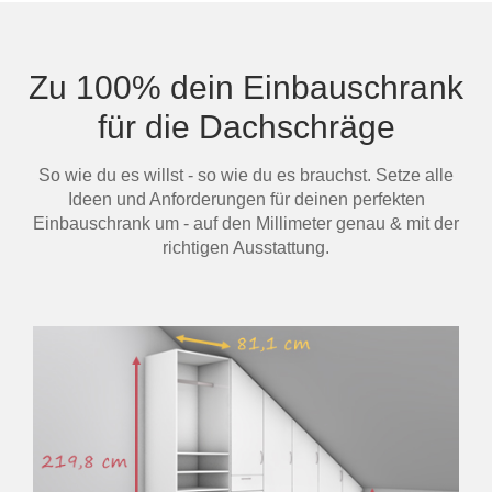
Tafels & zitbanken
Vitrinekasten
Zu 100% dein Einbauschrank
für die Dachschräge
Voor schuine wanden
So wie du es willst - so wie du es brauchst. Setze alle
Wandboards
Ideen und Anforderungen für deinen perfekten
Einbauschrank um - auf den Millimeter genau & mit der
Wandplanken
richtigen Ausstattung.