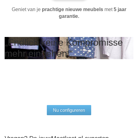
Geniet van je
prachtige nieuwe meubels
met
5 jaar
garantie.
„Endlich keine Kompromisse
"Meine Idee zu 100%
mehr eingehen.“
umsetzen können."
Nu configureren