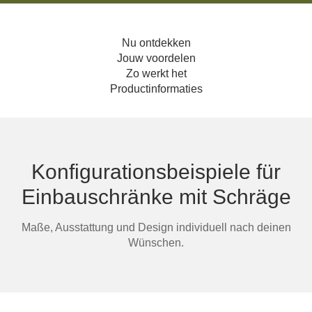
Hoekbanken
Glaswerelden
Nu ontdekken
Hoekkasten
Jouw voordelen
Zo werkt het
Productinformaties
Inloopkasten
Massief houten meubels
Onderdelen
Konfigurationsbeispiele für
Open kasten
Einbauschränke mit Schräge
Schuifdeuren
Maße, Ausstattung und Design individuell nach deinen
Wünschen.
Sideboards
Slaapbanken & -fauteuils