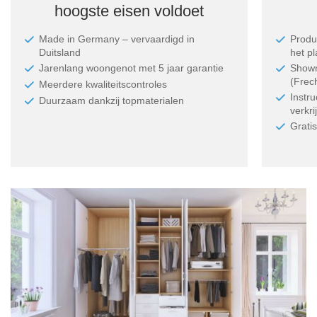
hoogste eisen voldoet
Made in Germany ‒ vervaardigd in
Produc
Duitsland
het p
Jarenlang woongenot met 5 jaar garantie
Showr
(Frec
Meerdere kwaliteitscontroles
Instr
Duurzaam dankzij topmaterialen
verkri
Grati