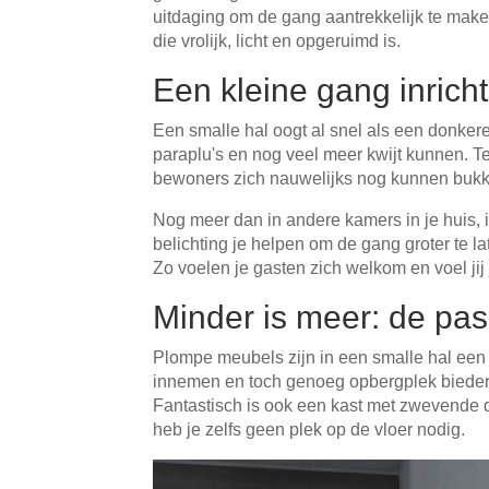
uitdaging om de gang aantrekkelijk te maken.
Tafels & zitbanken
die vrolijk, licht en opgeruimd is.
Vitrinekasten
Een kleine gang inricht
Voor schuine wanden
Een smalle hal oogt al snel als een donker
paraplu's en nog veel meer kwijt kunnen. T
Wandboards
bewoners zich nauwelijks nog kunnen bukke
Nog meer dan in andere kamers in je huis, i
Wandplanken
belichting je helpen om de gang groter te lat
Zo voelen je gasten zich welkom en voel jij 
Minder is meer: de pa
Plompe meubels zijn in een smalle hal een a
innemen en toch genoeg opbergplek bieden.
Fantastisch is ook een kast met zwevende d
heb je zelfs geen plek op de vloer nodig.