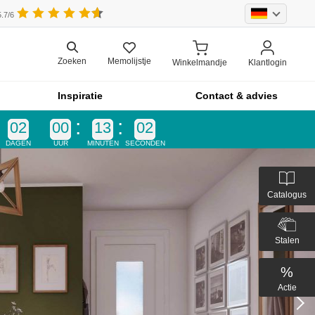
.7/6
Memolijstje
Zoeken
Winkelmandje
Klantlogin
Inspiratie
Contact & advies
02
00
13
00
DAGEN
UUR
MINUTEN
SECONDEN
Catalogus
Stalen
%
Actie