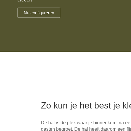
Hoekbanken
Glaswerelden
Nu configureren
Hoekkasten
Inloopkasten
Massief houten meubels
Onderdelen
Open kasten
Schuifdeuren
Zo kun je het best je k
Sideboards
Slaapbanken & -fauteuils
De hal is de plek waar je binnenkomt na een
gasten begroet. De hal heeft daarom een fl