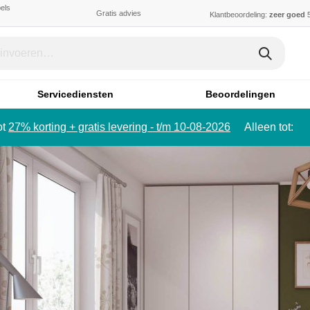
els
Gratis advies
Klantbeoordeling:
zeer goed
5
Servicediensten
Beoordelingen
ot
27% korting + gratis levering - t/m 10-08-2026
Alleen tot: