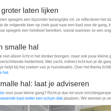
roter laten lijken
elen spiegels een bijzonder belangrijke rol: ze reflecteren het d
r je de volgende keer op zoek gaat naar een kast voor de gang, 
osse spiegels een heleboel bereiken, vooral wanneer ze een ong
n smalle hal
 niet alleen licht in het donker brengen, maar ook jouw kleine ga
 verschillende helderheid. Met zacht, indirect licht kun je de g
en je helpt bij het zoeken van je huissleutels. Over het thema lich
e hal
.
malle hal: laat je adviseren
els
voor jouw kleine gang? Richt je dan tot onze inrichtingsexpe
passende kast onder een schuin dak
plaatsen. We wensen je veel