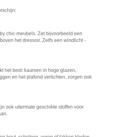
rschijn:
by chic-meubels. Zet bijvoorbeeld een
 boven het dressoir. Zelfs een windlicht -
rkt het best: kaarsen in hoge glazen,
iggen en het plafond verlichten, zorgen ook
ijn ook uitermate geschikte stoffen voor
aan.
kken hout, schelpen, veren of takken kleden