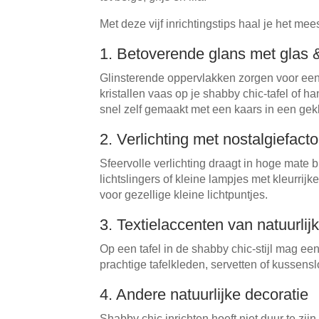
Met deze vijf inrichtingstips haal je het mee
1. Betoverende glans met glas 
Glinsterende oppervlakken zorgen voor een
kristallen vaas op je shabby chic-tafel of ha
snel zelf gemaakt met een kaars in een gekle
2. Verlichting met nostalgiefacto
Sfeervolle verlichting draagt in hoge mate b
lichtslingers of kleine lampjes met kleurrij
voor gezellige kleine lichtpuntjes.
3. Textielaccenten van natuurlij
Op een tafel in de shabby chic-stijl mag een
prachtige tafelkleden, servetten of kussens
4. Andere natuurlijke decoratie
Shabby chic inrichten hoeft niet duur te zij