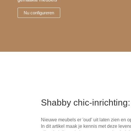
Hoekbanken
Glaswerelden
Nu configureren
Hoekkasten
Inloopkasten
Massief houten meubels
Onderdelen
Open kasten
Schuifdeuren
Shabby chic-inrichting:
Sideboards
Nieuwe meubels er 'oud' uit laten zien en o
Slaapbanken & -fauteuils
In dit artikel maak je kennis met deze leve