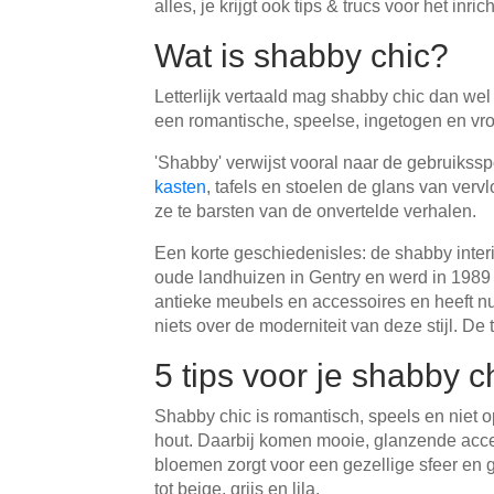
alles, je krijgt ook tips & trucs voor het inri
Tafels & zitbanken
Wat is shabby chic?
Vitrinekasten
Letterlijk vertaald mag shabby chic dan wel '
een romantische, speelse, ingetogen en vrou
Voor schuine wanden
'Shabby' verwijst vooral naar de gebruikss
Wandboards
kasten
, tafels en stoelen de glans van verv
ze te barsten van de onvertelde verhalen.
Wandplanken
Een korte geschiedenisles: de shabby interie
oude landhuizen in Gentry en werd in 1989
antieke meubels en accessoires en heeft n
niets over de moderniteit van deze stijl. D
5 tips voor je shabby ch
Shabby chic is romantisch, speels en niet o
hout. Daarbij komen mooie, glanzende access
bloemen zorgt voor een gezellige sfeer en 
tot beige, grijs en lila.