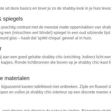
ste uit deze basics en tover je zo de shabby-look in je huis tevoo
& spiegels
 prachtig contrast met de meestal matte oppervlakken van shab
ng een (misschien wel blinde!) spiegel in een oud uitziende lijst
urd glas – haalt dat 'sjofel-chique' gevoel al in huis.
r
ij aan een goed gelukte shabby chic-inrichting. Indirect licht we
ke kapjes. Ronde lichtbronnen die boven op je shabby chic-kast l
ke materialen
 bijpassend kanten tafelkleed niet ontbreken. Zijde en fluweel z
lopen en vullen je shabby chic-interieur op een discrete manier 
n - veel dingen zijn direct in de natuur te vinden. Bijzondere stu