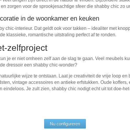
n zorgen voor de sprookjesachtige sfeer die shabby chic zo u
decoratie in de woonkamer en keuken
y chic-interieur. Dat geldt ook voor takken – idealiter met knop
e klassieke, romantische uitstraling perfect af te ronden.
t-zelfproject
 kun je er niet omheen zelf aan de slag te gaan. Veel meubels kun
de dressoir een shabby chic-wonder?
natuurlijke wijze te ontstaan. Laat je creativiteit de vrije loop
 vintage accessoires en antieke erfstukken. Oude koffers, een sc
 eindeloos. Je zult zien, shabby chic nodigt echt uit tot doe-het
Nu configureren