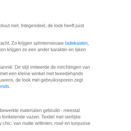
luut niet. Integendeel, de look heeft juist
acht. Zo krijgen splinternieuwe
ladekasten
,
en krijgen ze een ander karakter en lijken
annië. De stijl imiteerde de inrichtingen van
e met een kleine winkel met tweedehands
ouwens, de look met gebruikssporen zegt
rends
.
nbewerkte materialen gebruikt - meestal
fonkelende vazen. Textiel met sierlijke
hic: van matte wittinten, rosé en turquoise