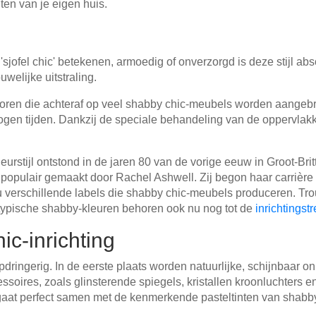
chten van je eigen huis.
sjofel chic' betekenen, armoedig of onverzorgd is deze stijl abso
welijke uitstraling.
poren die achteraf op veel shabby chic-meubels worden aangebr
logen tijden. Dankzij de speciale behandeling van de oppervlakk
urstijl ontstond in de jaren 80 van de vorige eeuw in Groot-Britt
 populair gemaakt door Rachel Ashwell. Zij begon haar carrièr
u verschillende labels die shabby chic-meubels produceren. Tr
e typische shabby-kleuren behoren ook nu nog tot de
inrichtingst
ic-inrichting
pdringerig. In de eerste plaats worden natuurlijke, schijnbaar o
oires, zoals glinsterende spiegels, kristallen kroonluchters en 
gaat perfect samen met de kenmerkende pasteltinten van shabby c