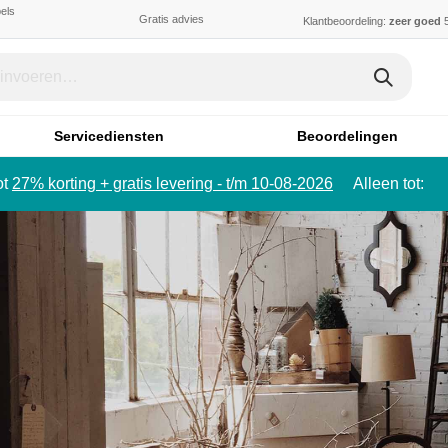
els
Gratis advies
Klantbeoordeling:
zeer goed
5
Servicediensten
Beoordelingen
ot
27% korting + gratis levering - t/m 10-08-2026
Alleen tot: