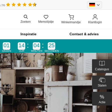
.7/6
Memolijstje
Zoeken
Winkelmandje
Klantlogin
Inspiratie
Contact & advies
01
14
04
24
DAGEN
UUR
MINUTEN
SECONDEN
Catalogus
Stalen
%
Actie