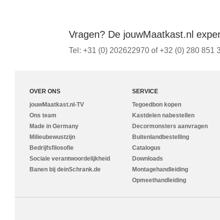
Vragen? De jouwMaatkast.nl expert
Tel: +31 (0) 202622970 of +32 (0) 280 851 3
OVER ONS
SERVICE
jouwMaatkast.nl-TV
Tegoedbon kopen
Ons team
Kastdelen nabestellen
Made in Germany
Decormonsters aanvragen
Milieubewustzijn
Buitenlandbestelling
Bedrijfsfilosofie
Catalogus
Sociale verantwoordelijkheid
Downloads
Banen bij deinSchrank.de
Montagehandleiding
Opmeethandleiding