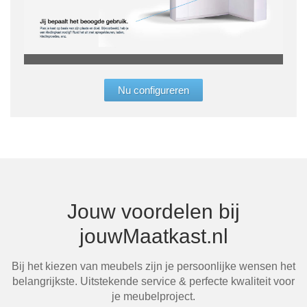
„Met
de j
Nu configureren
winn
ze e
kast
badk
schu
prob
Bern
Jouw voordelen bij
jouw
jouwMaatkast.nl
Bij het kiezen van meubels zijn je persoonlijke wensen het
belangrijkste. Uitstekende service & perfecte kwaliteit voor
Mi
je meubelproject.