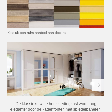
Kies uit een ruim aanbod aan decors.
De klassieke witte hoekkledingkast wordt nog
Voo
eleganter door de kaderfronten met spiegelpanelen.
een