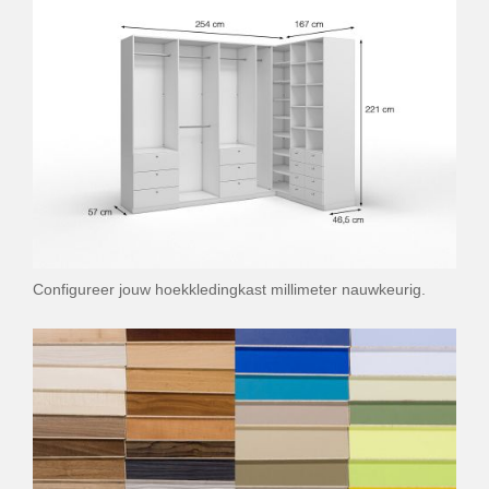
Configureer jouw hoekkledingkast millimeter nauwkeurig.