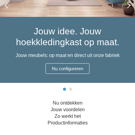
Hoekbanken
Glaswerelden
Hoekkasten
Jouw idee. Jouw
Inloopkasten
hoekkledingkast op maat.
Massief houten meubels
Jouw meubels: op maat en direct uit onze fabriek
Onderdelen
Nu configureren
Open kasten
Schuifdeuren
Nu ontdekken
Jouw voordelen
Sideboards
Zo werkt het
Productinformaties
Slaapbanken & -fauteuils