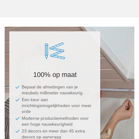
In
100% op maat
Ma
Bepaal de afmetingen van je
meubels millimeter nauwkeurig
Een keur aan
inrichtingsmogelijkheden voor meer
orde
Moderne productiemethoden voor
een hoge nauwkeurigheid
23 decors en meer dan 45 extra
decors op aanvraag