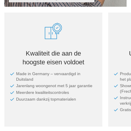
Kwaliteit die aan de
hoogste eisen voldoet
Made in Germany ‒ vervaardigd in
Produc
Duitsland
het p
Jarenlang woongenot met 5 jaar garantie
Showr
(Frec
Meerdere kwaliteitscontroles
Instr
Duurzaam dankzij topmaterialen
verkri
Grati