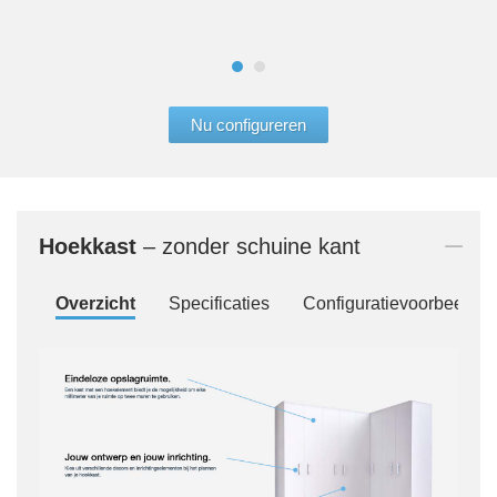
bro
Nu configureren
Hoekkast
– zonder schuine kant
Overzicht
Specificaties
Configuratievoorbeelde