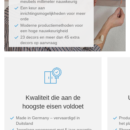
meubels millimeter nauwkeurig
Een keur aan
inrichtingsmogelijkheden voor meer
orde
Moderne productiemethoden voor
een hoge nauwkeurigheid
23 decors en meer dan 45 extra
decors op aanvraag
Kwaliteit die aan de
hoogste eisen voldoet
Made in Germany ‒ vervaardigd in
Produc
Duitsland
het p
Jarenlang woongenot met 5 jaar garantie
Showr