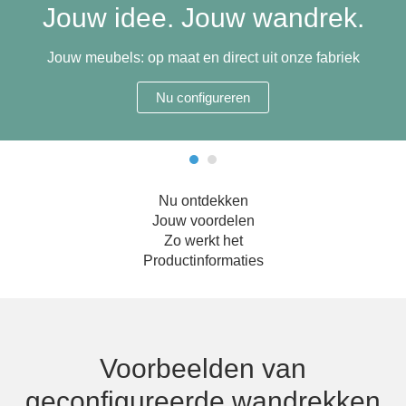
Jouw idee. Jouw wandrek.
Hoekbanken
Glaswerelden
Jouw meubels: op maat en direct uit onze fabriek
Hoekkasten
Nu configureren
Inloopkasten
Massief houten meubels
Nu ontdekken
Onderdelen
Jouw voordelen
Zo werkt het
Open kasten
Productinformaties
Schuifdeuren
Sideboards
Voorbeelden van
Slaapbanken & -fauteuils
geconfigureerde wandrekken