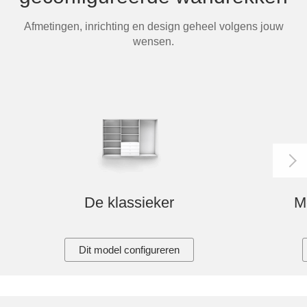
Tafels & zitbanken
Afmetingen, inrichting en design geheel volgens jouw
wensen.
Vitrinekasten
Voor schuine wanden
Wandboards
Wandplanken
De klassieker
Me
Dit model configureren