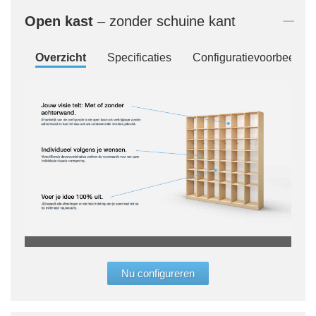
Open kast
– zonder schuine kant
Overzicht
Specificaties
Configuratievoorbeelde
„Bij 
moge
Nu configureren
eind
vorm
conf