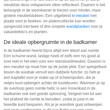
meubilair deze ontspannen sfeer reflecteert. Daarom is het
belangrijk in de woonkamer te kiezen voor minder, maar
grotere meubelstukken. Een uitgebreid
tv-meubel
met
plaats voor je boeken- en platencollectie kan worden
aangevuld met twee of drie simpele
wandplanken
voor je
vakantiefoto's en planten.
De ideale opbergruimte in de badkamer
In de badkamer heerst bijna altijd een tekort aan ruimte.
Een schuine wand, lastige hoek of zelfs een nis gooit al
snel roet in het eten voor een standaardmeubel. Daarom is
een meubel op maat hier op de juiste plek. Een spiegelkast
boven de wasbak vervult een dubbele functie: zo heb je
een kaptafel voor je make-up of scheerspullen, die je
netjes kunt opbergen achter de kastdeuren. Wanneer je op
de overloop geen ruimte hebt, is een linnenkast in de
badkamer ook een goede oplossing. Vergeet niet tot aan
het plafond de ruimte te benutten, zodat je juist in de
breedte kunt besparen. Als je je wandrek gaat ontwerpen
met onze configurator, is dit een fluitje van een cent.