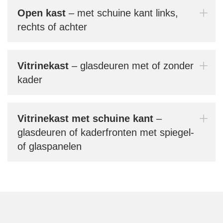
kan 
Open kast
– met schuine kant links,
gebru
rechts of achter
aant
de v
make
Vitrinekast
– glasdeuren met of zonder
Bern
kader
jouw
Vitrinekast met schuine kant
–
glasdeuren of kaderfronten met spiegel-
Mi
of glaspanelen
In