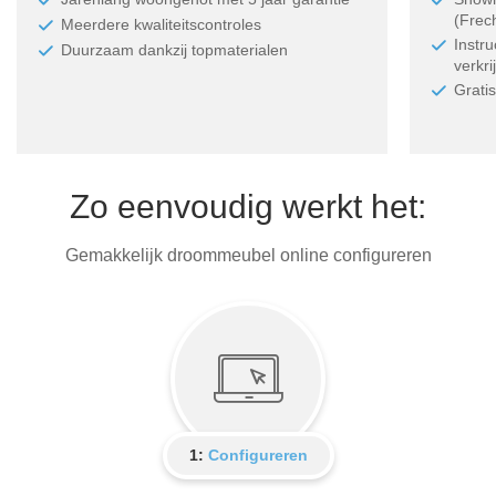
(Frec
Meerdere kwaliteitscontroles
Instr
Duurzaam dankzij topmaterialen
verkri
Grati
Zo eenvoudig werkt het:
Gemakkelijk droommeubel online configureren
1:
Configureren