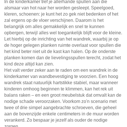
In de kinderkamer tref je allerhande spullen aan die
alsmaar van hot naar her worden gesleept. Speelgoed,
kleren, schoenen: je kunt het zo gek niet bedenken of het
zal ergens op de vloer verschijnen. Daarom is het
belangrijk om alles gemakkelijk en snel te kunnen
opbergen, terwijl alles wel toegankelijk blijft voor de kleine.
Let hierbij op de inrichting van het wandrek, waarbij je op
de hoger gelegen planken ruimte overlaat voor spullen die
het kind beter niet uit de kast kan halen. Op de onderste
planken komen dan de lievelingsspullen terecht, zodat het
kind deze altijd kan zien.
Het valt verder zeker aan te raden om een wandrek in de
kinderkamer van wandbevestiging te voorzien. Een hoog
wandrek staat natuurlijk hartstikke stabiel, maar wanneer
kinderen omhoog beginnen te klimmen, kan het rek uit
balans raken – en een groot meubelstuk dat omvalt kan de
nodige schade veroorzaken. Voorkom zo'n scenario met
twee of drie simpel aangebrachte schroeven, die geheel
aan de bovenzijde enkele centimeters in de muur worden
verankerd. Zo bespaar je jezelf als ouder de nodige
zorgen.