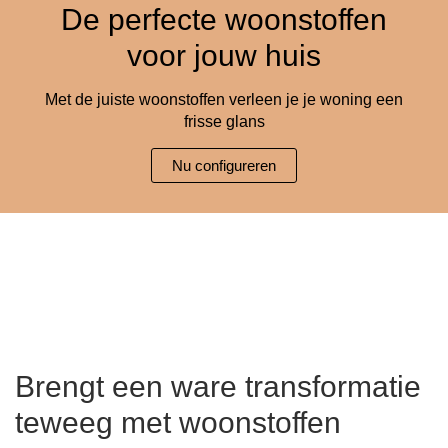
De perfecte woonstoffen
Hoekbanken
Glaswerelden
voor jouw huis
Hoekkasten
Met de juiste woonstoffen verleen je je woning een
frisse glans
Inloopkasten
Nu configureren
Massief houten meubels
Onderdelen
Open kasten
Schuifdeuren
Sideboards
Brengt een ware transformatie
teweeg met woonstoffen
Slaapbanken & -fauteuils