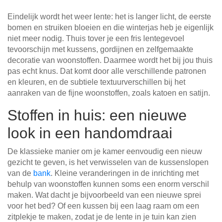
Tafels & zitbanken
Eindelijk wordt het weer lente: het is langer licht, de eerste
bomen en struiken bloeien en die winterjas heb je eigenlijk
Vitrinekasten
niet meer nodig. Thuis tover je een fris lentegevoel
tevoorschijn met kussens, gordijnen en zelfgemaakte
Voor schuine wanden
decoratie van woonstoffen. Daarmee wordt het bij jou thuis
pas echt knus. Dat komt door alle verschillende patronen
Wandboards
en kleuren, en de subtiele textuurverschillen bij het
aanraken van de fijne woonstoffen, zoals katoen en satijn.
Wandplanken
Stoffen in huis: een nieuwe
look in een handomdraai
De klassieke manier om je kamer eenvoudig een nieuw
gezicht te geven, is het verwisselen van de kussenslopen
van de
bank
. Kleine veranderingen in de inrichting met
behulp van woonstoffen kunnen soms een enorm verschil
maken. Wat dacht je bijvoorbeeld van een nieuwe sprei
voor het bed? Of een kussen bij een laag raam om een
zitplekje te maken, zodat je de lente in je tuin kan zien