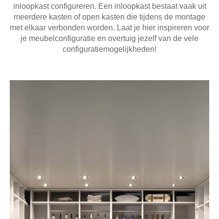
inloopkast configureren. Een inloopkast bestaat vaak uit
Tafels & zitbanken
meerdere kasten of open kasten die tijdens de montage
met elkaar verbonden worden. Laat je hier inspireren voor
Vitrinekasten
je meubelconfiguratie en overtuig jezelf van de vele
configuratiemogelijkheden!
Voor schuine wanden
Wandboards
Wandplanken