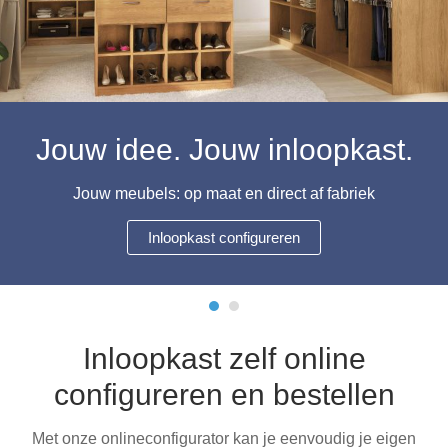
Hoekbanken
Glaswerelden
Hoekkasten
Inloopkasten
Jouw idee. Jouw inloopkast.
Massief houten meubels
Jouw meubels: op maat en direct af fabriek
Onderdelen
Inloopkast configureren
Open kasten
Schuifdeuren
Inloopkast zelf online
Sideboards
configureren en bestellen
Slaapbanken & -fauteuils
Met onze onlineconfigurator kan je eenvoudig je eigen