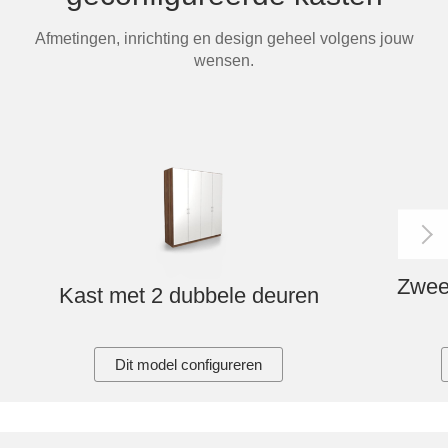
Tafels & zitbanken
Afmetingen, inrichting en design geheel volgens jouw
wensen.
Vitrinekasten
Voor schuine wanden
Wandboards
Wandplanken
Zwee
Kast met 2 dubbele deuren
Dit model configureren