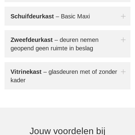
conf
gebr
prak
Schuifdeurkast
– Basic Maxi
Bern
jouw
Zweefdeurkast
– deuren nemen
geopend geen ruimte in beslag
Mi
Vitrinekast
– glasdeuren met of zonder
kader
In
Jouw voordelen bij