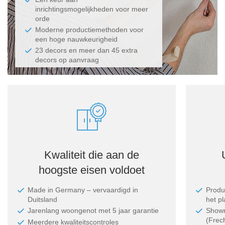
inrichtingsmogelijkheden voor meer
orde
Moderne productiemethoden voor
een hoge nauwkeurigheid
23 decors en meer dan 45 extra
decors op aanvraag
Kwaliteit die aan de
hoogste eisen voldoet
Made in Germany ‒ vervaardigd in
Produc
Duitsland
het p
Jarenlang woongenot met 5 jaar garantie
Showr
(Frec
Meerdere kwaliteitscontroles