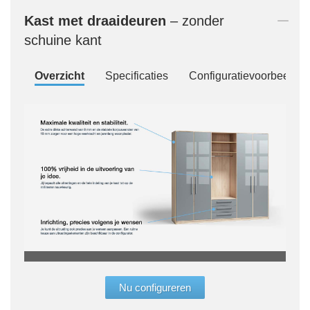
Kast met draaideuren
– zonder
schuine kant
Overzicht
Specificaties
Configuratievoorbeelde
„De 
"allr
Nu configureren
ruimt