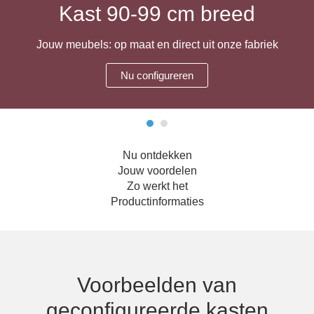
Kast 90-99 cm breed
Hoekbanken
Glaswerelden
Jouw meubels: op maat en direct uit onze fabriek
Hoekkasten
Nu configureren
Inloopkasten
Massief houten meubels
Nu ontdekken
Onderdelen
Jouw voordelen
Zo werkt het
Open kasten
Productinformaties
Schuifdeuren
Sideboards
Voorbeelden van
Slaapbanken & -fauteuils
geconfigureerde kasten