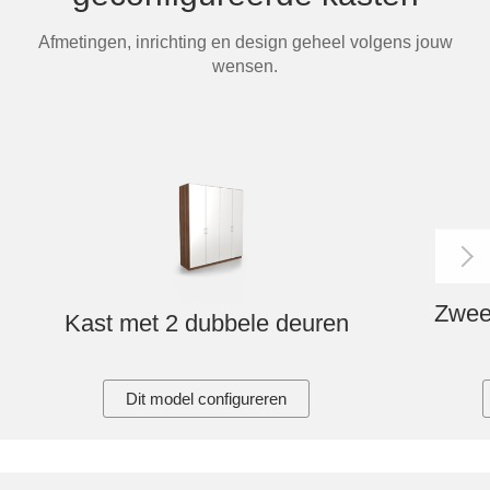
Tafels & zitbanken
Afmetingen, inrichting en design geheel volgens jouw
wensen.
Vitrinekasten
Voor schuine wanden
Wandboards
Wandplanken
Zwee
Kast met 2 dubbele deuren
Dit model configureren