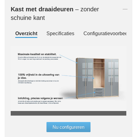
Kast met draaideuren
– zonder
schuine kant
Overzicht
Specificaties
Configuratievoorbeelde
„De 
"allr
Nu configureren
ruimt