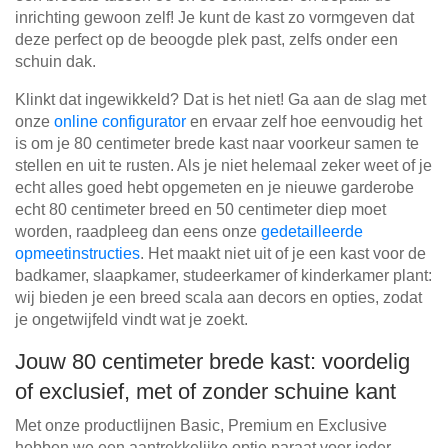
inrichting gewoon zelf! Je kunt de kast zo vormgeven dat
deze perfect op de beoogde plek past, zelfs onder een
schuin dak.
Klinkt dat ingewikkeld? Dat is het niet! Ga aan de slag met
onze
online configurator
en ervaar zelf hoe eenvoudig het
is om je 80 centimeter brede kast naar voorkeur samen te
stellen en uit te rusten. Als je niet helemaal zeker weet of je
echt alles goed hebt opgemeten en je nieuwe garderobe
echt 80 centimeter breed en 50 centimeter diep moet
worden, raadpleeg dan eens onze
gedetailleerde
opmeetinstructies
. Het maakt niet uit of je een kast voor de
badkamer, slaapkamer, studeerkamer of kinderkamer plant:
wij bieden je een breed scala aan decors en opties, zodat
je ongetwijfeld vindt wat je zoekt.
Jouw 80 centimeter brede kast: voordelig
of exclusief, met of zonder schuine kant
Met onze productlijnen Basic, Premium en Exclusive
hebben we een aantrekkelijke optie paraat voor ieder