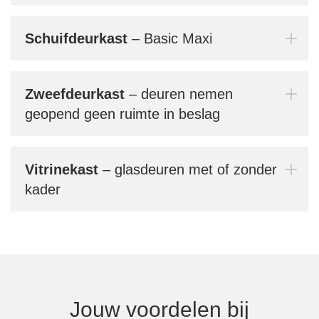
conf
gebr
prak
Schuifdeurkast
– Basic Maxi
Bern
jouw
Zweefdeurkast
– deuren nemen
geopend geen ruimte in beslag
Mi
Vitrinekast
– glasdeuren met of zonder
kader
In
Jouw voordelen bij