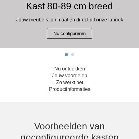
Kast 80-89 cm breed
Hoekbanken
Glaswerelden
Jouw meubels: op maat en direct uit onze fabriek
Hoekkasten
Nu configureren
Inloopkasten
Massief houten meubels
Nu ontdekken
Onderdelen
Jouw voordelen
Zo werkt het
Open kasten
Productinformaties
Schuifdeuren
Sideboards
Voorbeelden van
Slaapbanken & -fauteuils
geconfigureerde kasten