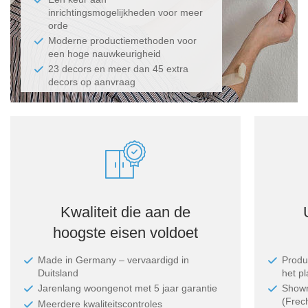
inrichtingsmogelijkheden voor meer
orde
Moderne productiemethoden voor
een hoge nauwkeurigheid
23 decors en meer dan 45 extra
decors op aanvraag
Kwaliteit die aan de
hoogste eisen voldoet
Made in Germany ‒ vervaardigd in
Produc
Duitsland
het p
Jarenlang woongenot met 5 jaar garantie
Showr
(Frec
Meerdere kwaliteitscontroles