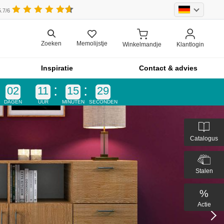
.7/6
Memolijstje
Zoeken
Winkelmandje
Klantlogin
Inspiratie
Contact & advies
02
11
15
27
DAGEN
UUR
MINUTEN
SECONDEN
Catalogus
Stalen
%
Actie