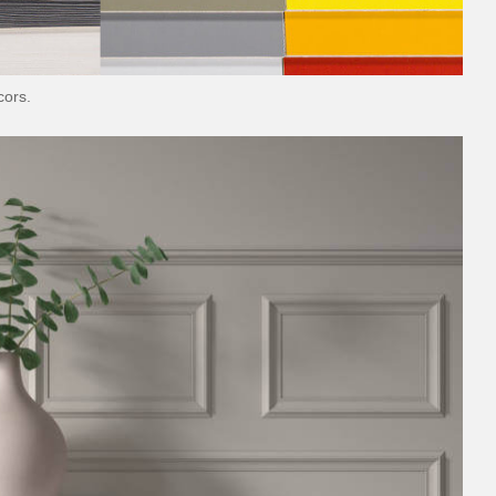
cors.