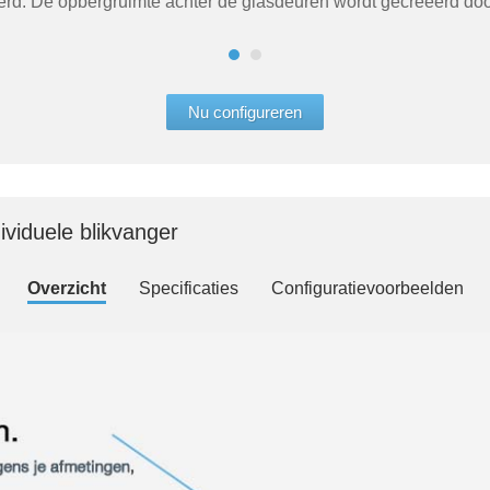
eerd. De opbergruimte achter de glasdeuren wordt gecreëerd do
Nu configureren
ividuele blikvanger
Overzicht
Specificaties
Configuratievoorbeelden