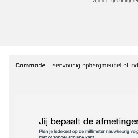
zijn hier geconfigur
Commode
– eenvoudig opbergmeubel of ind