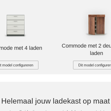
Commode met 2 deu
ode met 4 laden
laden
it model configureren
Dit model configure
Helemaal jouw ladekast op maat