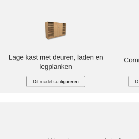
Tafels & zitbanken
Vitrinekasten
Voor schuine wanden
Wandboards
Lage kast met deuren, laden en
Comm
Wandplanken
legplanken
Dit model configureren
D