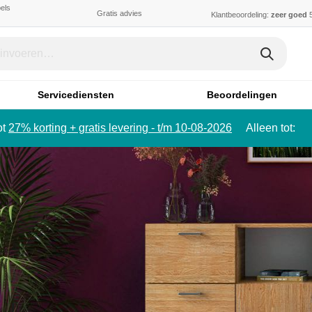
els
Gratis advies
Klantbeoordeling:
zeer goed
5
Servicediensten
Beoordelingen
ot
27% korting + gratis levering - t/m 10-08-2026
Alleen tot: