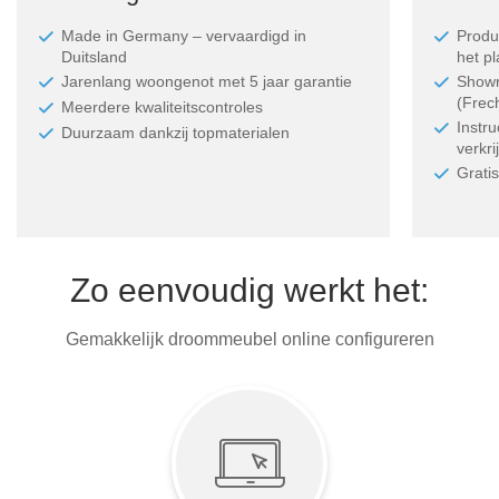
Made in Germany ‒ vervaardigd in
Produc
Duitsland
het p
Jarenlang woongenot met 5 jaar garantie
Showr
(Frec
Meerdere kwaliteitscontroles
Instr
Duurzaam dankzij topmaterialen
verkri
Grati
Zo eenvoudig werkt het:
Gemakkelijk droommeubel online configureren