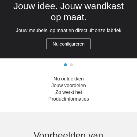
Jouw idee. Jouw wandkast
Hoekbanken
Glaswerelden
op maat.
Hoekkasten
Jouw meubels: op maat en direct uit onze fabriek
Inloopkasten
Nu configureren
Massief houten meubels
Onderdelen
Nu ontdekken
Open kasten
Jouw voordelen
Zo werkt het
Schuifdeuren
Productinformaties
Sideboards
Slaapbanken & -fauteuils
Voorbeelden van