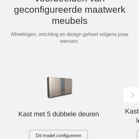
Tafels & zitbanken
geconfigureerde maatwerk
meubels
Vitrinekasten
Afmetingen, inrichting en design geheel volgens jouw
Voor schuine wanden
wensen.
Wandboards
Wandplanken
Kast
Kast met 5 dubbele deuren
Dit model configureren