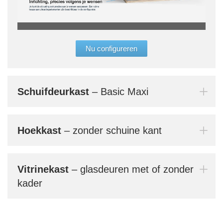
„De 
"allr
Nu configureren
ruimt
conf
gebr
prak
Schuifdeurkast
– Basic Maxi
Bern
jouw
Hoekkast
– zonder schuine kant
Mi
Vitrinekast
– glasdeuren met of zonder
kader