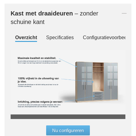
Kast met draaideuren
– zonder
schuine kant
Overzicht
Specificaties
Configuratievoorbeelde
„De 
"allr
Nu configureren
ruimt