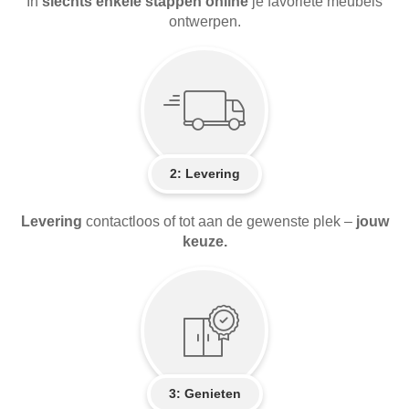
In
slechts enkele stappen online
je favoriete meubels
ontwerpen.
2:
Levering
Levering
contactloos of tot aan de gewenste plek –
jouw
keuze.
3: Genieten