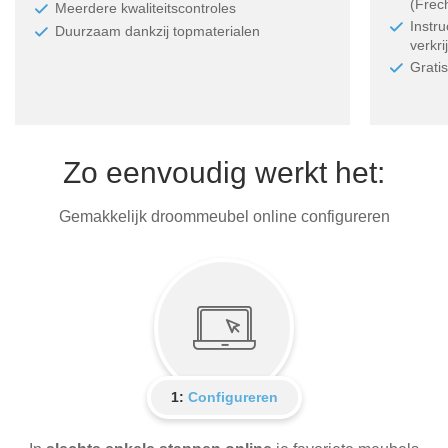
(Frec
Meerdere kwaliteitscontroles
Instr
Duurzaam dankzij topmaterialen
verkri
Grati
Zo eenvoudig werkt het:
Gemakkelijk droommeubel online configureren
1:
Configureren