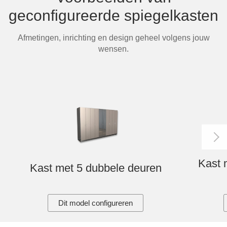
Tafels & zitbanken
geconfigureerde spiegelkasten
Vitrinekasten
Afmetingen, inrichting en design geheel volgens jouw
wensen.
Voor schuine wanden
Wandboards
Wandplanken
Kast 
Kast met 5 dubbele deuren
Dit model configureren