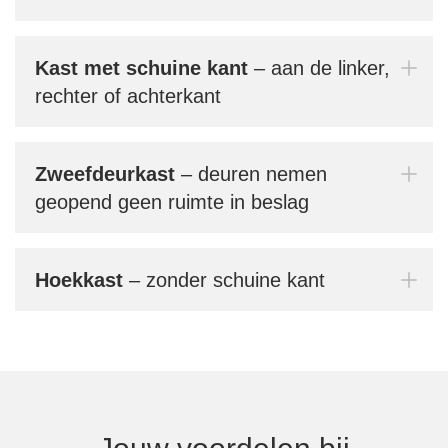
conf
gebr
prak
Kast met schuine kant
– aan de linker,
rechter of achterkant
Bern
jouw
Zweefdeurkast
– deuren nemen
geopend geen ruimte in beslag
Mi
Hoekkast
– zonder schuine kant
In