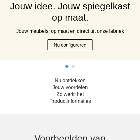
Jouw idee. Jouw spiegelkast
Hoekbanken
Glaswerelden
op maat.
Hoekkasten
Jouw meubels: op maat en direct uit onze fabriek
Inloopkasten
Nu configureren
Massief houten meubels
Onderdelen
Nu ontdekken
Open kasten
Jouw voordelen
Zo werkt het
Schuifdeuren
Productinformaties
Sideboards
Slaapbanken & -fauteuils
Voorbeelden van