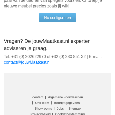
paar van de deuren van spiegels voorzien. Ontwerp je
nieuwe meubel precies zoals jij wilt!
Nu configureren
Vragen? De jouwMaatkast.nl experten
adviseren je graag.
Tel: +31 (0) 202622970 of +32 (0) 280 851 32 | E-mail:
ln.tsaktaaMwuoj@tcatnoc
contact
Algemene voorwaarden
Ons team
Bedrijfsgegevens
Showrooms
Jobs
Sitemap
Privacybeleid
Cookietoestemming