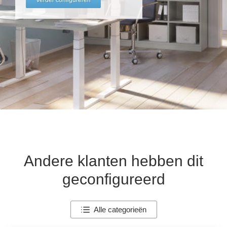
Tafels & zitbanken
Vitrinekasten
Voor schuine wanden
Wandboards
Wandplanken
Andere klanten hebben dit
geconfigureerd
Alle categorieën