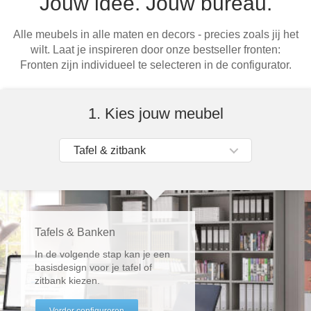
Jouw idee. Jouw bureau.
Open schoenenkasten
Hoekbanken
Glaswerelden
Kinderkledingkasten
Ladencommodes
Slaapfauteuil
Alle meubels in alle maten en decors - precies zoals jij het
Massief houten open kasten
wilt. Laat je inspireren door onze bestseller fronten:
Hoekkasten
Opzetkasten
Halcommodes
Fronten zijn individueel te selecteren in de configurator.
Open designkasten
Inloopkasten
Dossier- / kantoorkasten
Dressoirs
1. Kies jouw meubel
Massief houten meubels
Woonkamerkasten
Schoenenkasten
Tafel & zitbank
Onderdelen
Tv-kasten
Nachtkastjes
Open kasten
Multifunctionele kasten
Schuifdeuren
Garderobekasten
Tafels & Banken
In de volgende stap kan je een
Sideboards
basisdesign voor je tafel of
zitbank kiezen.
Slaapbanken & -fauteuils
Verder configureren